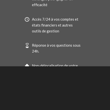
efficacité
Accès 7/24 à vos comptes et
états financiers et autres
outils de gestion
Réponse à vos questions sous
24h.
Non-délocalisation de votre
comptabilité et hébergement
de vos documents en France
Facturation au forfait pour
que vous maîtrisiez votre
budget