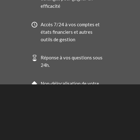
efficacité
Accès 7/24 à vos comptes et
états financiers et autres
outils de gestion
Réponse à vos questions sous
24h.
Non-délocalisation de votre
comptabilité et hébergement
de vos documents en France
Facturation au forfait pour
que vous maîtrisiez votre
budget