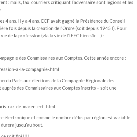
t : mails, fax, courriers critiquant l’adversaire sont légions et les
r.
es 4 ans. Il y a 4 ans, ECF avait gagné la Présidence du Conseil
re fois depuis la création de l’Ordre (soit depuis 1945 !). Pour
vie de la profession (via la vie de l’IFEC bien sûr….) :
Compagnie des Commissaires aux Comptes. Cette année encore :
ression-a-la-compagnie-.html
 perdu Paris aux élections de la Compagnie Régionale des
t auprès des Commissaires aux Comptes inscrits – soit une
aris-raz-de-maree-ecf-.html
re électronique et comme le nombre d’élus par région est variable
 durera jusqu’au bout.
e soit fini !!!!