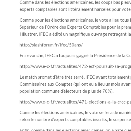
Comme dans les élections américaines, les coups bas pleuven
experts comptables sont littéralement harcelés pour vote
Comme pour les élections américaines, le vote a lieu tous l
Supérieur de l’Ordre des Experts Comptables pour la premiè
l’illustrer, IFEC a édité un magnifique ouvrage retraçant la 
http://slashforum.fr/Ifec/50ans/
En revanche, IFEC a toujours gagné la Présidence de la 
http://www.e-c-f.fr/actualites/472-ecf-poursuit-sa-prog
Le match promet d’être très serré, IFEC ayant totalement
Commissaires aux Comptes (qui ont eu a lieu un mois avan
population commune d’électeurs de plus de 70%).
http://www.e-c-f.fr/actualites/471-elections-a-la-crcc-p
Comme les élections américaines, le vote se fera de maniè
selon le nombre d’experts comptables inscrits, le suspense
Enfin, comme dans les élections américaines, on a hâte que c