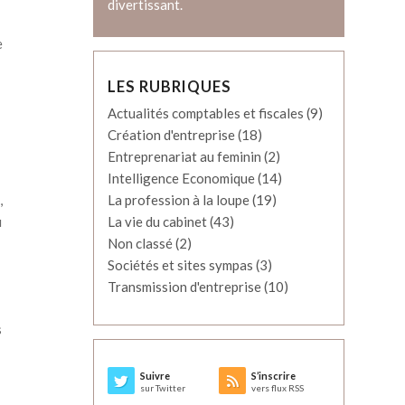
divertissant.
e
LES RUBRIQUES
Actualités comptables et fiscales
(9)
Création d'entreprise
(18)
Entreprenariat au feminin
(2)
Intelligence Economique
(14)
,
La profession à la loupe
(19)
u
La vie du cabinet
(43)
Non classé
(2)
Sociétés et sites sympas
(3)
Transmission d'entreprise
(10)
s
Suivre
S’inscrire
sur Twitter
vers flux RSS