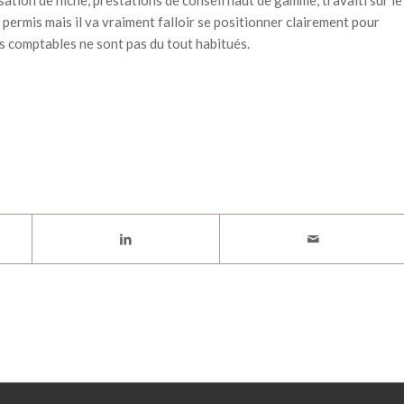
alisation de niche, prestations de conseil haut de gamme, travaitl sur le
 permis mais il va vraiment falloir se positionner clairement pour
ts comptables ne sont pas du tout habitués.