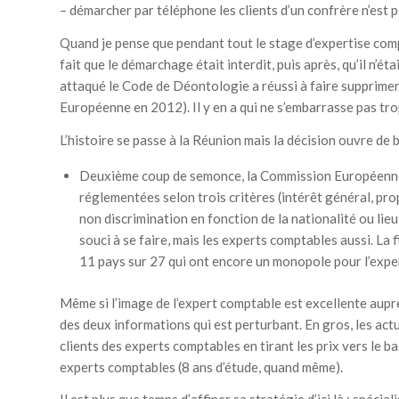
– démarcher par téléphone les clients d’un confrère n’est 
Quand je pense que pendant tout le stage d’expertise comp
fait que le démarchage était interdit, puis après, qu’il n’étai
attaqué le Code de Déontologie a réussi à faire supprimer l
Européenne en 2012). Il y en a qui ne s’embarrasse pas tro
L’histoire se passe à la Réunion mais la décision ouvre de 
Deuxième coup de semonce, la Commission Européenne d
réglementées selon trois critères (intérêt général, pro
non discrimination en fonction de la nationalité ou lieu 
souci à se faire, mais les experts comptables aussi. La 
11 pays sur 27 qui ont encore un monopole pour l’expe
Même si l’image de l’expert comptable est excellente auprès 
des deux informations qui est perturbant. En gros, les act
clients des experts comptables en tirant les prix vers le b
experts comptables (8 ans d’étude, quand même).