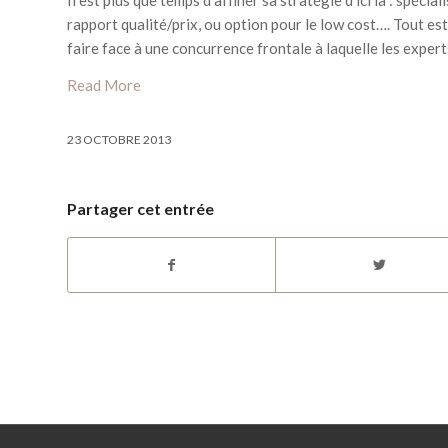
Il est plus que temps d’affiner sa stratégie d’ici là : spéci
rapport qualité/prix, ou option pour le low cost…. Tout est
faire face à une concurrence frontale à laquelle les exper
Read More
23 OCTOBRE 2013
Partager cet entrée