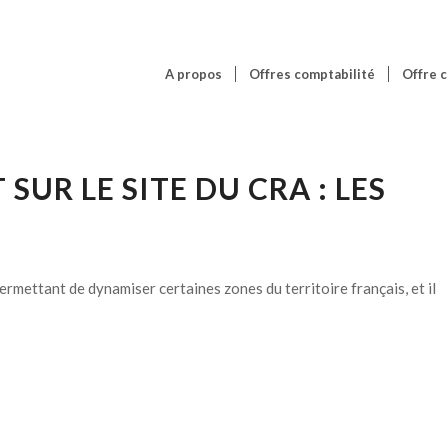
A propos
Offres comptabilité
Offre c
UR LE SITE DU CRA : LES
permettant de dynamiser certaines zones du territoire français, et il