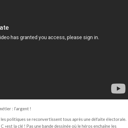
étier : l’argent !
les politiques se reconvertissent tous après une défaite électorale.
. C »est la clé ! Pas une bande dessinée où le héros enchaîne les