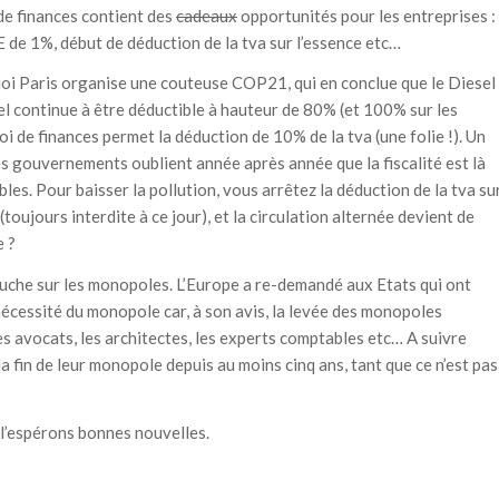
 de finances contient des
cadeaux
opportunités pour les entreprises :
 de 1%, début de déduction de la tva sur l’essence etc…
uoi Paris organise une couteuse COP21, qui en conclue que le Diesel
esel continue à être déductible à hauteur de 80% (et 100% sur les
loi de finances permet la déduction de 10% de la tva (une folie !). Un
es gouvernements oublient année après année que la fiscalité est là
es. Pour baisser la pollution, vous arrêtez la déduction de la tva su
 (toujours interdite à ce jour), et la circulation alternée devient de
e ?
ouche sur les monopoles. L’Europe a re-demandé aux Etats qui ont
nécessité du monopole car, à son avis, la levée des monopoles
es avocats, les architectes, les experts comptables etc… A suivre
 fin de leur monopole depuis au moins cinq ans, tant que ce n’est pas
 l’espérons bonnes nouvelles.