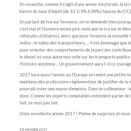
En revanche, comme il s’agit d’une année électorale, la loi
baisse du taux d’impôt (de 33 1/3% à 28%), hausse du CICE
En parlant de tva sur l’essence, on se demande bien pourq
c’est mal et l’essence moins pire, mais que la tva sur le di
véhicules utilitaires), alors que pour l’essence la nouvelle 
indice : le lobby des transporteurs…. Il est dommage que l
pour orienter des comportements de la part des contribuabl
le diesel, et vous autorisez celle sur les transports publics
l’histoire ancienne… Un gouvernement aura t-il ce courag
2017 sera aussi l’année où l’Europe en remet une petite l
maintenu des professions réglementées de justifier de la 
pourrait créer une masse d’emplois. Dans le collimateur : l
donc. Comme les experts comptables entendent parler de la
fait, ce n’est pas fait.
Donc excellente année 2017 ! Pleine de surprises et nous
24 JANVIER 2017