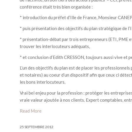
conférence était très bien organisée :
* introduction du préfet d’Ille de France, Monsieur CANEPA,
* puis présentation des objectifs du plan stratégique de 
* présentation-débat par trois entrepreneurs (ETI, PME et T
trouver les interlocuteurs adéquats,
* et conclusion d’Edith CRESSON, toujours aussi vive et p
L’un des objectifs du plan est de placer les professionnel
et notaires) au coeur d’un dispositif afin que ceux ci déte
les bons interlocuteurs.
Vrai bel enjeu pour la profession : protéger les entreprise
vraie valeur ajoutée à nos clients. Expert comptables, entre
Read More
25 SEPTEMBRE 2012