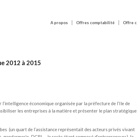
A propos
Offres comptabilité
Offre c
ue 2012 à 2015
l’intelligence économique organisée par la préfecture de l’Ile de
ibiliser les entreprises à la matière et présenter le plan stratégique
abes (un quart de l’assistance représentait des acteurs privés vivant
ets, gendarmerie, DCRI…, le reste étant composé d’entrepreneurs), la