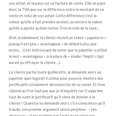
son achat, et la paye sur sa facture de vente. Elle ne paye
donc la TVA que sur la différence entre le montant de sa
vente et celui de son achat. Cette différence c’est la
valeur qu’elle a fait prendre au bien, ou encore la valeur
qu’elle a ajouté au bien initial. D’où le nom de la taxe…
Bref, évidemment, la cliente choisit un ticket « papeterie »
puisqu’il est plus « avantageux » de déduire plus que
moins… Il est intéressant de noter que le papetier a utilisé
le mot « avantageux » à la place de « éluder l’impôt » (qui
aurait pu effrayer la cliente…).
La cliente partie toute guillerette, je demande alors au
papetier quel logiciel il utilise pour pouvoir émettre des
justificatifs totalement déconnectés de sa vente. Et il me
répond qu’il ne faut pas que je m’inquiète car il supprime
tout de suite le justificatif qu’il vient de donner à la
cliente ! Quand je lui demande alors s’il a conscience qu’il
fraude, son premier argument laisse perplexe : « j’en
abuse pas ». Il est évident que l’auto évaluation est